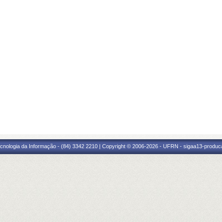
cnologia da Informação - (84) 3342 2210 | Copyright © 2006-2026 - UFRN - sigaa13-produca