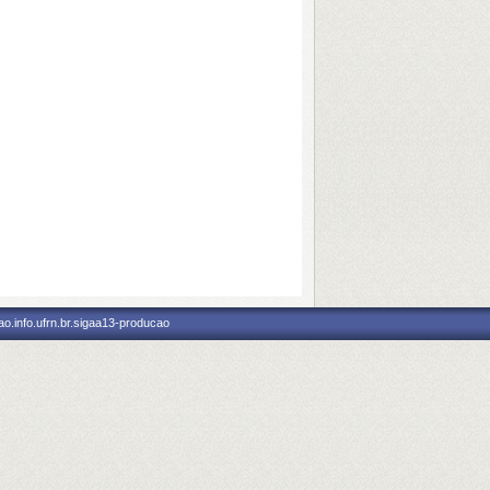
o.info.ufrn.br.sigaa13-producao