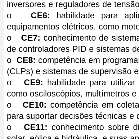
inversores e reguladores de tensão
o
CE6:
habilidade para apl
equipamentos elétricos, como moto
o
CE7:
conhecimento de sistemas
de controladores PID e sistemas d
o
CE8:
competência em programar e
(CLPs) e sistemas de supervisão 
o
CE9:
habilidade para utilizar
como osciloscópios, multímetros e 
o
CE10:
competência em coletar,
para suportar decisões técnicas e d
o
CE11:
conhecimento sobre di
solar, eólica e hidráulica, e suas a