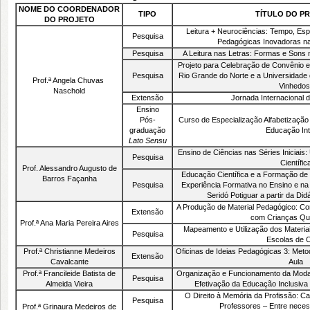
NOME DO COORDENADOR
TIPO
TÍTULO DO P
DO PROJETO
Leitura + Neurociências: Tempo, Espa
Pesquisa
Pedagógicas Inovadoras na
Pesquisa
A Leitura nas Letras: Formas e Sons 
Projeto para Celebração de Convênio e
Pesquisa
Rio Grande do Norte e a Universidade
Prof.ª Angela Chuvas
Vinhedos
Naschold
Extensão
Jornada Internacional d
Ensino
Pós-
Curso de Especialização Alfabetização 
graduação
Educação Int
Lato Sensu
Ensino de Ciências nas Séries Iniciais
Pesquisa
Científic
Prof. Alessandro Augusto de
Educação Científica e a Formação de C
Barros Façanha
Pesquisa
Experiência Formativa no Ensino e n
Seridó Potiguar a partir da Di
A Produção de Material Pedagógico: Con
Extensão
com Crianças Qu
Prof.ª Ana Maria Pereira Aires
Mapeamento e Utilização dos Materiai
Pesquisa
Escolas de 
Prof.ª Christianne Medeiros
Oficinas de Ideias Pedagógicas 3: Meto
Extensão
Cavalcante
Aula
Prof.ª Francileide Batista de
Organização e Funcionamento da Moda
Pesquisa
Almeida Vieira
Efetivação da Educação Inclusiva
O Direito à Memória da Profissão: Cap
Pesquisa
Professores – Entre nece
Prof.ª Grinaura Medeiros de