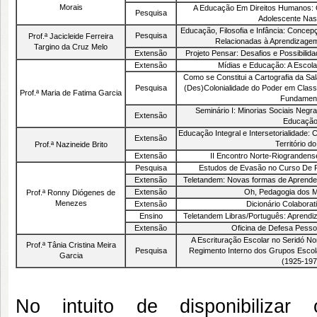
Morais
A Educação Em Direitos Humanos: 
Pesquisa
Adolescente Nas
Educação, Filosofia e Infância: Concep
Pesquisa
Prof.ª Jacicleide Ferreira
Relacionadas à Aprendizagem
Targino da Cruz Melo
Extensão
Projeto Pensar: Desafios e Possibilid
Extensão
Mídias e Educação: A Escol
Como se Constitui a Cartografia da Sa
Pesquisa
(Des)Colonialidade do Poder em Classe
Prof.ª Maria de Fatima Garcia
Fundament
Seminário I: Minorias Sociais Negr
Extensão
Educaçã
Educação Integral e Intersetorialidade:
Extensão
Território d
Prof.ª Nazineide Brito
Extensão
II Encontro Norte-Riograndens
Pesquisa
Estudos de Evasão no Curso De 
Extensão
Teletandem: Novas formas de Aprender
Extensão
Oh, Pedagogia dos 
Prof.ª Ronny Diógenes de
Menezes
Extensão
Dicionário Colaborat
Ensino
Teletandem Libras/Português: Aprendi
Extensão
Oficina de Defesa Pesso
A Escrituração Escolar no Seridó N
Prof.ª Tânia Cristina Meira
Pesquisa
Regimento Interno dos Grupos Escol
Garcia
(1925-197
No intuito de disponibilizar