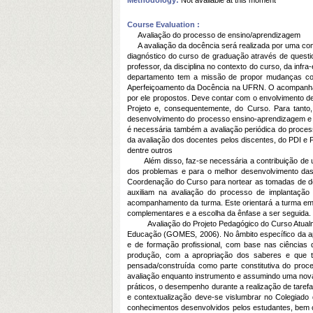
Methodology:
Not available at this moment
Course Evaluation :
Avaliação do processo de ensino/aprendizagem
A avaliação da docência será realizada por uma com
diagnóstico do curso de graduação através de questio
professor, da disciplina no contexto do curso, da inf
departamento tem a missão de propor mudanças co
Aperfeiçoamento da Docência na UFRN. O acompanhame
por ele propostos. Deve contar com o envolvimento de
Projeto e, consequentemente, do Curso. Para tanto
desenvolvimento do processo ensino-aprendizagem e q
é necessária também a avaliação periódica do process
da avaliação dos docentes pelos discentes, do PDI e 
dentre outros
Além disso, faz-se necessária a contribuição de u
dos problemas e para o melhor desenvolvimento das 
Coordenação do Curso para nortear as tomadas de dec
auxiliam na avaliação do processo de implantação
acompanhamento da turma. Este orientará a turma em
complementares e a escolha da ênfase a ser seguida.
Avaliação do Projeto Pedagógico do Curso Atualmen
Educação (GOMES, 2006). No âmbito específico da apr
e de formação profissional, com base nas ciência
produção, com a apropriação dos saberes e que 
pensada/construída como parte constitutiva do proc
avaliação enquanto instrumento e assumindo uma nova 
práticos, o desempenho durante a realização de tarefa
e contextualização deve-se vislumbrar no Colegiado d
conhecimentos desenvolvidos pelos estudantes, bem 