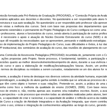
issão formada pela Pró-Reitoria de Graduação (PROGRAD), e “Comissão Própria de Avali
nários aplicados aos docentes e discentes. No questionário a ser respondido pelo aluno h
ra-estrutura e sua auto-avaliação. No questionário a ser respondido pelo professor são apr
m vistas a melhoria dos cursos. Será com base nas propostas dos departamentos qu
nto sistemático e permanente do Projeto Pedagógico do Curso configura-se como uma co
 professores, alunos e funcionários do curso, sendo aberta à participação de outros profis
, é necessário o apoio e atuação do Núcleo Docente Estruturante do curso (NDE) e d
ue dê respaldo às necessidades que se apresentem, pensando e viabilizando estratégias p
o de implementação do Projeto Pedagógico do Curso, suas dificuldades e êxitos, à luz das 
PP institucional, dos seminários de avaliação do curso, das reuniões de planejamento do 
ma Comissão de Assessoria Pedagógica (PROGRAD) incumbida de, juntamente com o Coleg
ações propostas pelo Projeto. Neste processo, é fundamental, também, a participação e
isões quanto ao melhor desenvolvimento/desempenho do aluno, durante a sua vivência na
 do curso e para a elaboração de modificações/adequações futuras. Assim, um profe
 termos de disciplinas ou módulos a serem cursados, notadamente se um dos alunos for r
te, a avaliação é tema de destaque nos diversos setores da atividade humana, especial
endizagem, a avaliação do aluno ganha sentido à medida que se articula ao processo de
s que têm como objeto o homem e suas relações. Pretende-se, assim, a prática de uma
tenha como foco a melhoria da qualidade do ensino (GOMES, 2006). Com base nessa
esso de ensino e, não, restrita apenas aos exames e/ou trabalhos escritos. Assim, a av
perspectiva – a de processo que envolve todas as atividades realizadas pelos alunos, bem
s, a capacidade de criar e raciocinar, e a capacidade de análise e reflexão acerca da rea
e Curso a criação de Atividade Integradora e da Avaliação Integrada, que visem contribu
como o uso, síntese e integração de conhecimentos adquiridos ao longo do curso, gerand