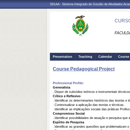
SIGAA - Sistema Integrado de Gestão de Atividades Ac
CURSO
FACULDA
Presentation
Teaching
Calendar
Course 
Course Pedagogical Project
Professional Profile:
Generalista
. Dispor de subsídios teóricos e instrumentais técnicos
Crítico e Reflexivo
. Identificar os determinantes históricos das teorias 
. Contextualizar a aplicação das teorias e técnicas.
. Identificar as implicações sociais das práticas Profi
Compromisso Social
. Identificar possibilidades de atuação e pesquisa q
Espírito de Pesquisa
. Identificar as grandes questões que problematizam o