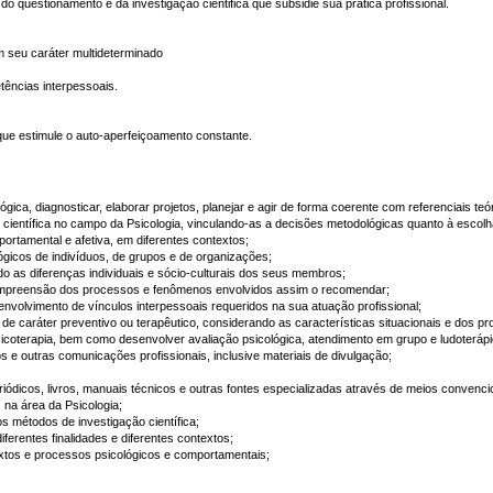
do questionamento e da investigação cientifica que subsidie sua prática profissional.
 seu caráter multideterminado
tências interpessoais.
l que estimule o auto-aperfeiçoamento constante.
lógica, diagnosticar, elaborar projetos, planejar e agir de forma coerente com referenciais te
ação científica no campo da Psicologia, vinculando-as a decisões metodológicas quanto à escol
ortamental e afetiva, em diferentes contextos;
lógicos de indivíduos, de grupos e de organizações;
o as diferenças individuais e sócio-culturais dos seus membros;
a compreensão dos processos e fenômenos envolvidos assim o recomendar;
envolvimento de vínculos interpessoais requeridos na sua atuação profissional;
, de caráter preventivo ou terapêutico, considerando as características situacionais e dos 
sicoterapia, bem como desenvolver avaliação psicológica, atendimento em grupo e ludoterápi
dos e outras comunicações profissionais, inclusive materiais de divulgação;
riódicos, livros, manuais técnicos e outras fontes especializadas através de meios convencio
s na área da Psicologia;
os métodos de investigação científica;
iferentes finalidades e diferentes contextos;
textos e processos psicológicos e comportamentais;