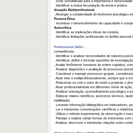
. Estar sensibilizado para a importância e necessidade 
. Identificar a mútua fecundação da teoria e prática.
Atuação Multiprofissional
. Abranger a complexidade do fenômeno psicológico em
Postura Ética
. Incentivar o desenvolvimento de capacidade e compe
Autocrítica
. Identificar as implicações éticas da conduta.
. Identificar limitações profissionais no âmbito pessoa
Professional Skills :
competências
. Identificar e analisar necessidades de natureza psico
. Identificar, definir e formular questões de investig
. Avaliar fenômenos humanos de ordem cognitiva, comp
. Realizar diagnóstico e avaliação de processos psico
. Coordenar e manejar processos grupais, considerand
. Atuar inter e multiprofissionalmente, sempre que 
. Relacionar-se com o outro de modo a propiciar o des
. Atuar profissionalmente em diferentes níveis de ação
. Realizar orientação, aconselhamento psicológico e p
. Elaborar relatos científicos, pareceres técnicos, lau
habilidades
. Levantar informação bibliográfica em indexadores, pe
. Ler e interpretar comunicações científicas e relatório
. Utilizar o método experimental, de observação e outr
. Planejar e realizar várias formas de entrevistas com d
. Analisar, descrever e interpretar relações entre con