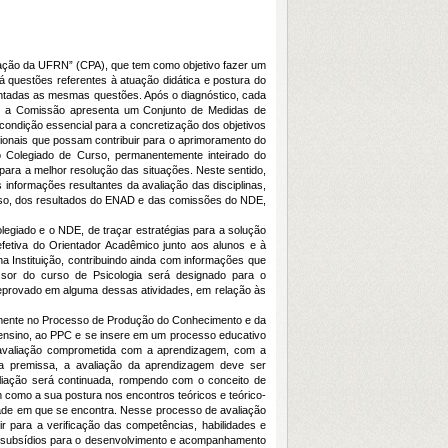
ação da UFRN” (CPA), que tem como objetivo fazer um
á questões referentes à atuação didática e postura do
esentadas as mesmas questões. Após o diagnóstico, cada
e a Comissão apresenta um Conjunto de Medidas de
ndição essencial para a concretização dos objetivos
sionais que possam contribuir para o aprimoramento do
o Colegiado de Curso, permanentemente inteirado do
ara a melhor resolução das situações. Neste sentido,
informações resultantes da avaliação das disciplinas,
curso, dos resultados do ENAD e das comissões do NDE,
iado e o NDE, de traçar estratégias para a solução
fetiva do Orientador Acadêmico junto aos alunos e à
 Instituição, contribuindo ainda com informações que
ssor do curso de Psicologia será designado para o
eprovado em alguma dessas atividades, em relação às
mente no Processo de Produção do Conhecimento e da
 ensino, ao PPC e se insere em um processo educativo
 avaliação comprometida com a aprendizagem, com a
 premissa, a avaliação da aprendizagem deve ser
aliação será continuada, rompendo com o conceito de
 como a sua postura nos encontros teóricos e teórico-
lidade em que se encontra. Nesse processo de avaliação
ir para a verificação das competências, habilidades e
o subsídios para o desenvolvimento e acompanhamento