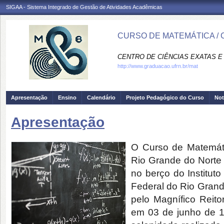
SIGAA - Sistema Integrado de Gestão de Atividades Acadêmicas
CURSO DE MATEMÁTICA / 
CENTRO DE CIÊNCIAS EXATAS E 
http://www.graduacao.ufrn.br/mat
Apresentação
Ensino
Calendário
Projeto Pedagógico do Curso
Not
Apresentação
O Curso de Matemáti
Rio Grande do Norte
no berço do Institut
Federal do Rio Gran
pelo Magnífico Reit
em 03 de junho de 1