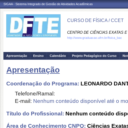
SIGAA - Sistema Integrado de Gestão de Atividades Acadêmicas
CURSO DE FÍSICA / CCET
CENTRO DE CIÊNCIAS EXATAS E 
http://www.graduacao.ufrn.br/fisica_bac
Apresentação
Ensino
Calendário
Projeto Pedagógico do Curso
Not
Apresentação
Coordenação do Programa:
LEONARDO DAN
Telefone/Ramal:
E-mail:
Nenhum conteúdo disponível até o m
Título do Profissional:
Nenhum conteúdo dispo
Área de Conhecimento CNPQ:
Ciências Exatas