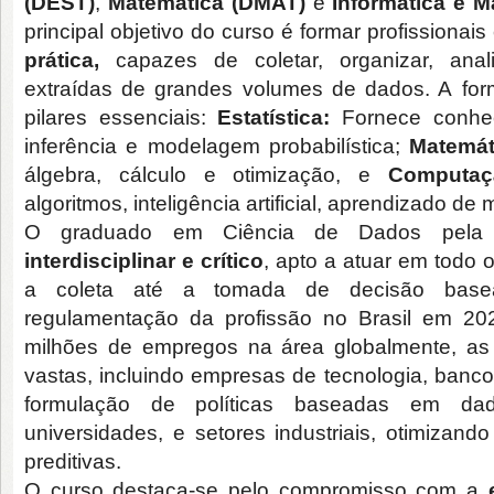
(DEST)
,
Matemática (DMAT)
e
Informática e 
principal objetivo do curso é formar profissiona
prática
,
capazes de coletar, organizar, ana
extraídas de grandes volumes de dados. A
fo
pilares essenciais:
Estatística:
Fornece conhec
inferência e modelagem probabilística;
Matemát
álgebra, cálculo e otimização, e
Computaç
algoritmos, inteligência artificial, aprendizado 
O graduado em Ciência de Dados pela 
interdisciplinar e crítico
, apto a atuar em todo 
a coleta até a tomada de decisão bas
regulamentação da profissão no Brasil em 20
milhões de empregos na área globalmente, as
vastas, incluindo e
mpresas de tecnologia, bancos
formulação de políticas baseadas em da
universidades, e setores industriais, otimizand
preditivas.
O curso destaca-se pelo compromisso com a