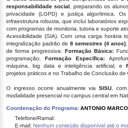
responsabilidade social
, preparando os aluno
privacidade (LGPD) e justiça algorítmica.
Os
infraestrutura robusta, que inclui laboratórios es
com p
rogramas de monitoria, tutoria e suporte at
Acessibilidade (SIA).
Com uma carga horária t
integralização padrão de
8 semestres (4 anos)
de forma progressiva:
Formação Básica:
Funda
programação;
Formação Específica:
Aprofun
máquina, big data e inteligência artificial, e
projetos práticos e no Trabalho de Conclusão de
O ingresso ocorre anualmente via
SISU
, com
modalidade presencial no campus central em Nat
Coordenação do Programa:
ANTONIO MARCO
Telefone/Ramal:
E-mail:
Nenhum conteúdo disponível até o m