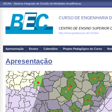
SIGAA - Sistema Integrado de Gestão de Atividades Acadêmicas
CURSO DE ENGENHARIA D
CENTRO DE ENSINO SUPERIOR D
http://www.graduacao.ufrn.br/bec
Apresentação
Ensino
Calendário
Projeto Pedagógico do Curso
Not
Apresentação