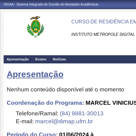
SIGAA - Sistema Integrado de Gestão de Atividades Acadêmicas
CURSO DE RESIDÊNCIA EM
INSTITUTO METROPOLE DIGITAL 
Apresentação
Ensino
Notícias
Apresentação
Nenhum conteúdo disponível até o momento
Coordenação do Programa:
MARCEL VINICIU
Telefone/Ramal:
(84) 9881-30013
E-mail:
marcel@dimap.ufrn.br
Período do Curso:
01/06/2024 à