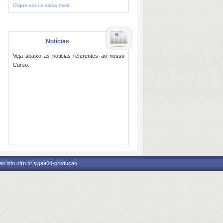
Clique aqui e saiba mais!
Notícias
Veja abaixo as noticias referentes ao nosso
Curso.
o.info.ufrn.br.sigaa04-producao