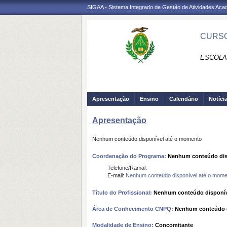
SIGAA - Sistema Integrado de Gestão de Atividades Ac
CURSO
ESCOLA
Apresentação
Ensino
Calendário
Notíci
Apresentação
Nenhum conteúdo disponível até o momento
Coordenação do Programa:
Nenhum conteúdo dis
Telefone/Ramal:
E-mail:
Nenhum conteúdo disponível até o mome
Título do Profissional:
Nenhum conteúdo disponív
Área de Conhecimento CNPQ:
Nenhum conteúdo d
Modalidade de Ensino:
Concomitante