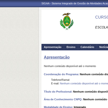
SIGAA - Sistema Integrado de Gestão de Atividades Ac
CURSO
ESCOLA 
Apresentação
Ensino
Calendário
Notíci
Apresentação
Nenhum conteúdo disponível até o momento
Coordenação do Programa:
Nenhum conteúdo dis
Telefone/Ramal:
E-mail:
Nenhum conteúdo disponível até o mome
Título do Profissional:
Nenhum conteúdo disponív
Área de Conhecimento CNPQ:
Nenhum conteúdo d
Modalidade de Ensino:
Integrado