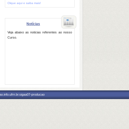
Clique aqui e saiba mais!
Notícias
Veja abaixo as noticias referentes ao nosso
Curso.
o.info.ufrn.br.sigaa07-producao