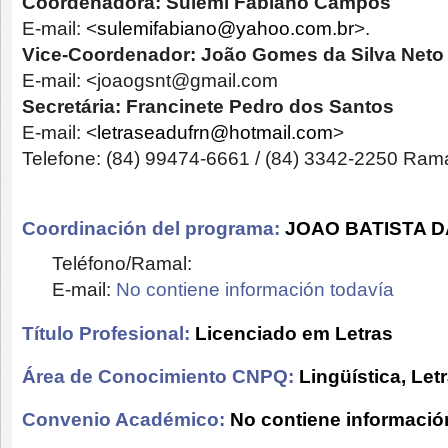
Coordenadora:
Sulemi Fabiano Campos
E-mail: <
sulemifabiano@yahoo.com.br
>.
Vice-Coordenador:
João Gomes da Silva Net
E-mail: <joaogsnt@gmail.com
Secretária:
Francinete Pedro dos Santos
E-mail: <
letraseadufrn@hotmail.com
>
Telefone: (84) 99474-6661 / (84) 3342-2250 Ram
Coordinación del programa:
JOAO BATISTA D
Teléfono/Ramal:
E-mail:
No contiene información todavía
Título Profesional:
Licenciado em Letras
Área de Conocimiento CNPQ:
Lingüística, Let
Convenio Académico:
No contiene informació