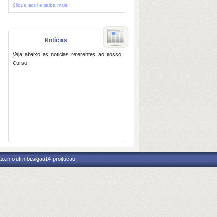
Clique aqui e saiba mais!
Notícias
Veja abaixo as noticias referentes ao nosso
Curso.
o.info.ufrn.br.sigaa14-producao