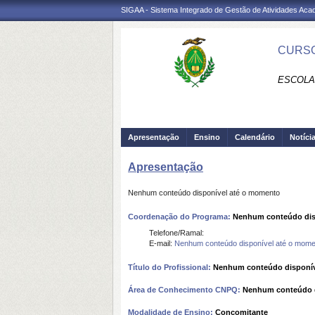
SIGAA - Sistema Integrado de Gestão de Atividades Ac
CURSO
ESCOLA
Apresentação
Ensino
Calendário
Notíci
Apresentação
Nenhum conteúdo disponível até o momento
Coordenação do Programa:
Nenhum conteúdo dis
Telefone/Ramal:
E-mail:
Nenhum conteúdo disponível até o mome
Título do Profissional:
Nenhum conteúdo disponív
Área de Conhecimento CNPQ:
Nenhum conteúdo d
Modalidade de Ensino:
Concomitante