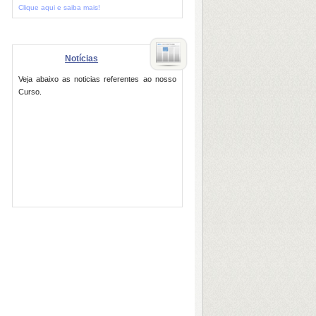
Clique aqui e saiba mais!
Notícias
Veja abaixo as noticias referentes ao nosso
Curso.