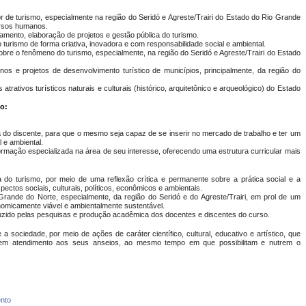
or de turismo, especialmente na região do Seridó e Agreste/Trairi do Estado do Rio Grande
ursos humanos.
jamento, elaboração de projetos e gestão pública do turismo.
turismo de forma criativa, inovadora e com responsabilidade social e ambiental.
bre o fenômeno do turismo, especialmente, na região do Seridó e Agreste/Trairi do Estado
lanos e projetos de desenvolvimento turístico de municípios, principalmente, da região do
rativos turísticos naturais e culturais (histórico, arquitetônico e arqueológico) do Estado
mo:
a do discente, para que o mesmo seja capaz de se inserir no mercado de trabalho e ter um
 e ambiental.
rmação especializada na área de seu interesse, oferecendo uma estrutura curricular mais
 do turismo, por meio de uma reflexão crítica e permanente sobre a prática social e a
ectos sociais, culturais, políticos, econômicos e ambientais.
rande do Norte, especialmente, da região do Seridó e do Agreste/Trairi, em prol de um
onomicamente viável e ambientalmente sustentável.
duzido pelas pesquisas e produção acadêmica dos docentes e discentes do curso.
 sociedade, por meio de ações de caráter científico, cultural, educativo e artístico, que
, em atendimento aos seus anseios, ao mesmo tempo em que possibilitam e nutrem o
nto