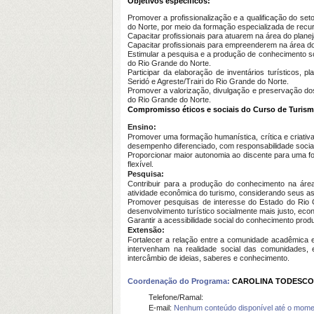
Objetivos específicos:
Promover a profissionalização e a qualificação do set
do Norte, por meio da formação especializada de rec
Capacitar profissionais para atuarem na área do plane
Capacitar profissionais para empreenderem na área do 
Estimular a pesquisa e a produção de conhecimento so
do Rio Grande do Norte.
Participar da elaboração de inventários turísticos, p
Seridó e Agreste/Trairi do Rio Grande do Norte.
Promover a valorização, divulgação e preservação dos at
do Rio Grande do Norte.
Compromisso éticos e sociais do Curso de Turis
Ensino:
Promover uma formação humanística, crítica e criativ
desempenho diferenciado, com responsabilidade social
Proporcionar maior autonomia ao discente para uma fo
flexível.
Pesquisa:
Contribuir para a produção do conhecimento na área
atividade econômica do turismo, considerando seus asp
Promover pesquisas de interesse do Estado do Rio G
desenvolvimento turístico socialmente mais justo, ec
Garantir a acessibilidade social do conhecimento pro
Extensão:
Fortalecer a relação entre a comunidade acadêmica e a
intervenham na realidade social das comunidades
intercâmbio de ideias, saberes e conhecimento.
Coordenação do Programa:
CAROLINA TODESCO
Telefone/Ramal:
E-mail:
Nenhum conteúdo disponível até o mome