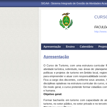
SIGAA - Sistema Integrado de Gestão de Atividades Ac
CURSO
FACULDA
http://www
Apresentação
Ensino
Calendário
Projet
Apresentação
O Curso de Turismo, com uma estrutura curricular f
atividade turística, sobretudo, nas áreas de: planejam
políticas e projetos de turismo em âmbito local, region
para empreender e atuar com responsabilidade social 
Fica a cargo dos discentes, conforme seus anseios, ha
disciplinas optativas na estrutura curricular do curso,
De modo geral, o curso pretende formar cidadãos com cap
e humana.
Objetivo geral:
Formar bacharéis em turismo com capacidade de atuar,
turismo, no setor público, no setor privado e no terceiro