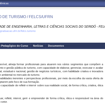
adêmicas
 DE TURISMO / FELCS/UFRN
DE DE ENGENHARIA, LETRAS E CIÊNCIAS SOCIAIS DO SERIDÓ - FEL
.graduacao.ufrn.br/felcs.turismo
o Pedagógico do Curso
Notícias
Documentos
lexível, almeja formar profissionais para atuarem nos vários segmentos que compõem a
ento e gestão pública do turismo, com capacidade de elaborar, gerenciar, executar e avaliar
al, estadual e nacional; gestão de negócios turísticos, com habilidade criativa e inovadora
e ambiental no mercado do turismo.
bilidades inerentes e perspectivas profissionais, por meio da escolha da vasta oferta de
 optarem pelo foco de sua formação.
acidade de refletir e intervir sobre sua realidade social, de forma crítica, criativa, ética
 refletir, intervir, gerir e empreender de forma crítica, ética e responsável na área do
 setor.