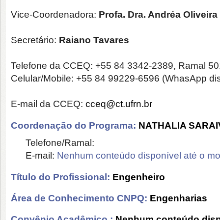
Vice-Coordenadora:
Profa. Dra. Andréa Oliveir
Secretário:
Raiano Tavares
Telefone da CCEQ: +55 84
3342-2389, Ramal 50
Celular/Mobile: +55 84 99229-6596 (WhasApp dis
E-mail da CCEQ:
cceq@ct.ufrn.br
Coordenação do Programa:
NATHALIA SARAI
Telefone/Ramal:
E-mail:
Nenhum conteúdo disponível até o m
Título do Profissional:
Engenheiro
Área de Conhecimento CNPQ:
Engenharias
Convênio Acadêmico :
Nenhum conteúdo disp