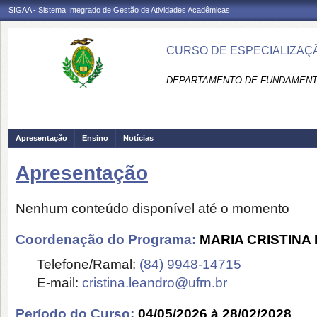
SIGAA - Sistema Integrado de Gestão de Atividades Acadêmicas
CURSO DE ESPECIALIZAÇÃ
DEPARTAMENTO DE FUNDAMENTO
Apresentação
Ensino
Notícias
Apresentação
Nenhum conteúdo disponível até o momento
Coordenação do Programa:
MARIA CRISTINA
Telefone/Ramal:
(84) 9948-14715
E-mail:
cristina.leandro@ufrn.br
Período do Curso:
04/05/2026 à 28/02/2028