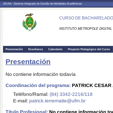
SIGAA - Sistema Integrado de Gestão de Atividades Acadêmicas
CURSO DE BACHARELADO EM
INSTITUTO METROPOLE DIGITAL 
Presentación
Enseñanza
Calendario
Proyecto Pedagógico del Curso
Presentación
No contiene información todavía
Coordinación del programa:
PATRICK CESAR
Teléfono/Ramal:
(84) 3342-2216/118
E-mail:
patrick.terrematte@ufrn.br
Título Profesional:
No contiene información to