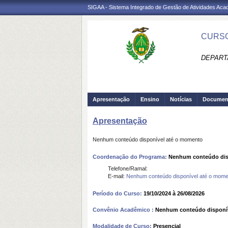
SIGAA - Sistema Integrado de Gestão de Atividades Ac
CURSO
DEPART
Apresentação
Ensino
Notícias
Documen
Apresentação
Nenhum conteúdo disponível até o momento
Coordenação do Programa:
Nenhum conteúdo dis
Telefone/Ramal:
E-mail:
Nenhum conteúdo disponível até o mome
Período do Curso:
19/10/2024 à 26/08/2026
Convênio Acadêmico :
Nenhum conteúdo disponí
Modalidade de Curso:
Presencial