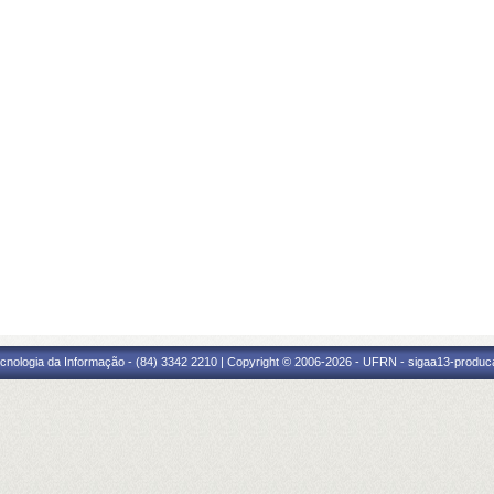
cnologia da Informação - (84) 3342 2210 | Copyright © 2006-2026 - UFRN - sigaa13-produca