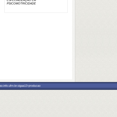
ESPECIALIZAÇÃO EM
PSICOMOTRICIDADE
o.info.ufrn.br.sigaa13-producao