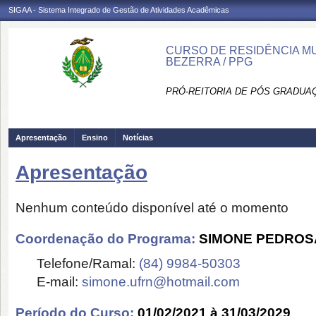
SIGAA - Sistema Integrado de Gestão de Atividades Acadêmicas
CURSO DE RESIDÊNCIA MU
BEZERRA / PPG
PRÓ-REITORIA DE PÓS GRADUAÇ
Apresentação
Ensino
Notícias
Apresentação
Nenhum conteúdo disponível até o momento
Coordenação do Programa:
SIMONE PEDROS
Telefone/Ramal:
(84) 9984-50303
E-mail:
simone.ufrn@hotmail.com
Período do Curso:
01/02/2021 à 31/03/2029