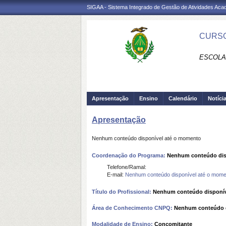
SIGAA - Sistema Integrado de Gestão de Atividades Ac
CURSO
ESCOLA
Apresentação
Ensino
Calendário
Notíci
Apresentação
Nenhum conteúdo disponível até o momento
Coordenação do Programa:
Nenhum conteúdo dis
Telefone/Ramal:
E-mail:
Nenhum conteúdo disponível até o mome
Título do Profissional:
Nenhum conteúdo disponív
Área de Conhecimento CNPQ:
Nenhum conteúdo d
Modalidade de Ensino:
Concomitante