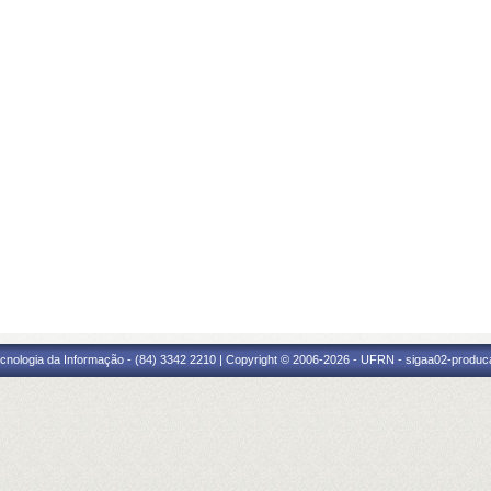
cnologia da Informação - (84) 3342 2210 | Copyright © 2006-2026 - UFRN - sigaa02-produca