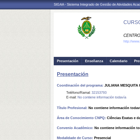
SIGAA - Sistema Integrado de Gestão de Atividades Ac
CURSO
CENTRO
http://www.
Presentación
Enseñanza
Calendario
Pro
Presentación
Coordinación del programa:
JULIANA MESQUITA
Teléfono/Ramal:
32153793
E-mail:
No contiene información todavía
Título Profesional:
No contiene información todav
Área de Conocimiento CNPQ:
Ciências Exatas e da
Convenio Académico:
No contiene información to
Modalidade de Curso:
Presencial