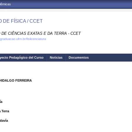
adêmicas
 DE FÍSICA / CCET
 DE CIÊNCIAS EXATAS E DA TERRA - CCET
graduacao.ufrn.br/fislicenciatura
yecto Pedagógico del Curso
Noticias
Documentos
 HIDALGO FERREIRA
ía
 Terra
davía