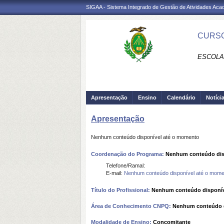
SIGAA - Sistema Integrado de Gestão de Atividades Ac
CURSO
ESCOLA
Apresentação
Ensino
Calendário
Notíci
Apresentação
Nenhum conteúdo disponível até o momento
Coordenação do Programa:
Nenhum conteúdo dis
Telefone/Ramal:
E-mail:
Nenhum conteúdo disponível até o mome
Título do Profissional:
Nenhum conteúdo disponív
Área de Conhecimento CNPQ:
Nenhum conteúdo d
Modalidade de Ensino:
Concomitante