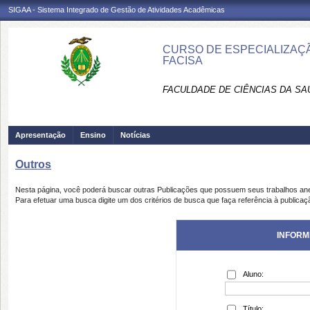
SIGAA - Sistema Integrado de Gestão de Atividades Acadêmicas
CURSO DE ESPECIALIZAÇ
FACISA
FACULDADE DE CIÊNCIAS DA SAÚD
Apresentação
Ensino
Notícias
Outros
Nesta página, você poderá buscar outras Publicações que possuem seus trabalhos an
Para efetuar uma busca digite um dos critérios de busca que faça referência à publicaç
INFORM
Aluno:
Título: