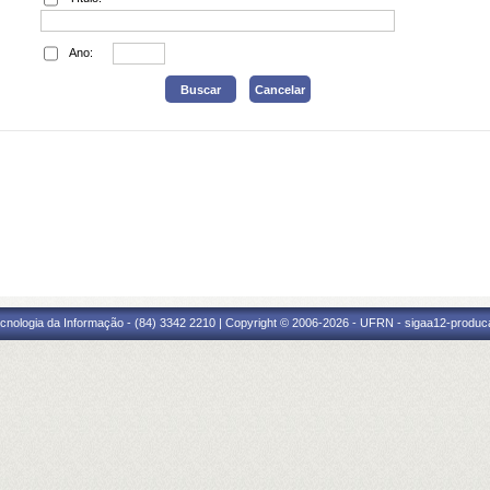
Ano:
cnologia da Informação - (84) 3342 2210 | Copyright © 2006-2026 - UFRN - sigaa12-produca