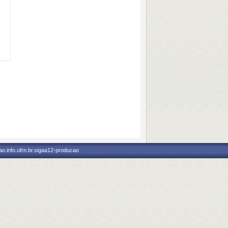
o.info.ufrn.br.sigaa12-producao