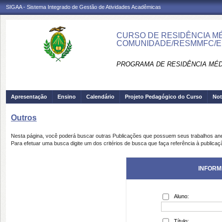
SIGAA - Sistema Integrado de Gestão de Atividades Acadêmicas
CURSO DE RESIDÊNCIA MÉD
COMUNIDADE/RESMMFC/E
PROGRAMA DE RESIDÊNCIA MÉD
Apresentação
Ensino
Calendário
Projeto Pedagógico do Curso
Not
Outros
Nesta página, você poderá buscar outras Publicações que possuem seus trabalhos an
Para efetuar uma busca digite um dos critérios de busca que faça referência à publicaç
INFORM
Aluno:
Título: