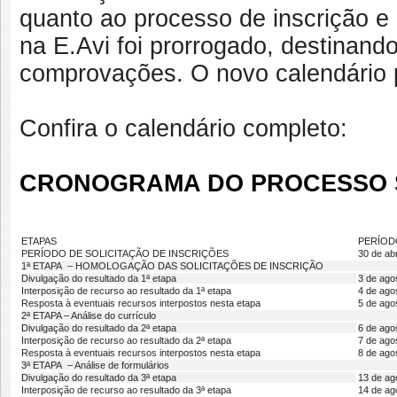
quanto ao processo de inscrição e
na E.Avi foi prorrogado, destinan
comprovações. O novo calendário p
Confira o calendário completo:
CRONOGRAMA DO PROCESSO 
ETAPAS
PERÍOD
PERÍODO DE SOLICITAÇÃO DE INSCRIÇÕES
30 de abr
1ª ETAPA – HOMOLOGAÇÃO DAS SOLICITAÇÕES DE INSCRIÇÃO
Divulgação do resultado da 1ª etapa
3 de ago
Interposição de recurso ao resultado da 1ª etapa
4 de ago
Resposta à eventuais recursos interpostos nesta etapa
5 de ago
2ª ETAPA – Análise do currículo
Divulgação do resultado da 2ª etapa
6 de ago
Interposição de recurso ao resultado da 2ª etapa
7 de ago
Resposta à eventuais recursos interpostos nesta etapa
8 de ago
3ª ETAPA – Análise de formulários
Divulgação do resultado da 3ª etapa
13 de ag
Interposição de recurso ao resultado da 3ª etapa
14 de ag