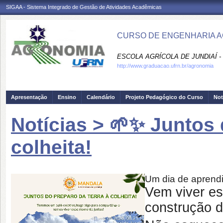
SIGAA - Sistema Integrado de Gestão de Atividades Acadêmicas
CURSO DE ENGENHARIA A
ESCOLA AGRÍCOLA DE JUNDIAÍ -
http://www.graduacao.ufrn.br/agronomia
Apresentação
Ensino
Calendário
Projeto Pedagógico do Curso
Not
Notícias > 🌱✨ Juntos 
colheita!
Um dia de aprendi
Vem viver e
construção d