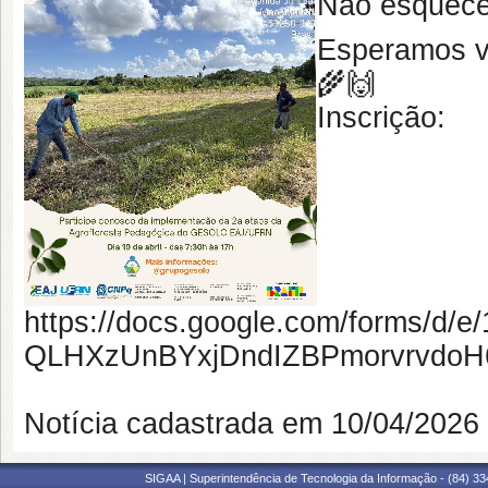
Não esquece:
Esperamos vo
🌾🙌
Inscrição:
https://docs.google.com/forms/d
QLHXzUnBYxjDndIZBPmorvrvdoH6A
Notícia cadastrada em 10/04/202
SIGAA | Superintendência de Tecnologia da Informação - (84) 3