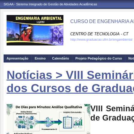
SIGAA - Sistema Integrado de Gestão de Atividades Acadêmicas
CURSO DE ENGENHARIA AM
CENTRO DE TECNOLOGIA - CT
http://www.graduacao.ufrn.br/engambiental
Apresentação
Ensino
Calendário
Projeto Pedagógico do Curso
Not
Notícias > VIII Seminá
dos Cursos de Gradua
VIII Semin
de Gradua