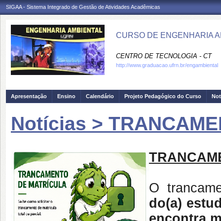
SIGAA - Sistema Integrado de Gestão de Atividades Acadêmicas
CURSO DE ENGENHARIA AM
CENTRO DE TECNOLOGIA - CT
http://www.graduacao.ufrn.br/engambiental
Apresentação
Ensino
Calendário
Projeto Pedagógico do Curso
Not
Notícias > TRANCAM
TR
ANCAME
O trancam
do(a) estu
encontra m