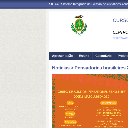
SIGAA - Sistema Integrado de Gestão de Atividades Ac
CURSO
CENTRO
http://www.
Apresentação
Ensino
Calendário
Projet
Notícias > Pensadories brasileires 