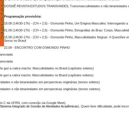
DOSSIÊ REVISTA ESTUDOS TRANSVIADES, Transmasculinidades e não binariedades em 
Programação provisória:
18.08 (14h30-17h) - (CH = 2,5) - Osmundo Pinho, Um Enigma Masculino: Interrogando a M
01.09 (14h30-17h) - (CH = 2,5) - Osmundo Pinho, Etnografias do Brau: Corpo, Masculin
15.09 (14h30-17h) - (CH = 2,5) - Osmundo Pinho, Masculinidades Negras: 4 Questões
Sexos no Brasil
22.09 - ENCONTRO COM OSMUNDO PINHO
ransviada
ransviada
e guri a cabra macho: Masculinidades no Brasil (capítulos seletos)
e guri a cabra macho: Masculinidades no Brasil (capítulos seletos)
nidades e não binariedades em perspectivas originárias (textos seletos)
nidades e não binariedades em perspectivas originárias (textos seletos)
tório C da UFRN, com conexão via Google Meet).
Sistema Integrado de Gestão de Atividades Acadêmicas
). Quem tiver dificuldade, pode ins