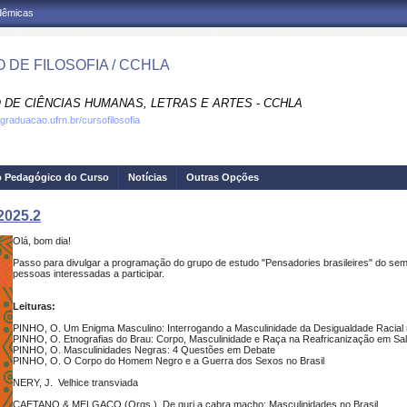
adêmicas
 DE FILOSOFIA / CCHLA
 DE CIÊNCIAS HUMANAS, LETRAS E ARTES - CCHLA
graduacao.ufrn.br/cursofilosofia
o Pedagógico do Curso
Notícias
Outras Opções
2025.2
Olá, bom dia!
Passo para divulgar a programação do grupo de estudo "Pensadories brasileires" do sem
pessoas interessadas a participar.
Leituras:
PINHO, O. Um Enigma Masculino: Interrogando a Masculinidade da Desigualdade Racial n
PINHO, O. Etnografias do Brau: Corpo, Masculinidade e Raça na Reafricanização em Sa
PINHO, O. Masculinidades Negras: 4 Questões em Debate
PINHO, O. O Corpo do Homem Negro e a Guerra dos Sexos no Brasil
NERY, J. Velhice transviada
CAETANO & MELGAÇO (Orgs.), De guri a cabra macho: Masculinidades no Brasil