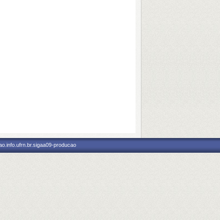
o.info.ufrn.br.sigaa09-producao