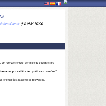
SA
elefone/Ramal:
(84) 9884-70000
h
, em formato remoto, por meio do seguinte link:
nformadas por evidências: práticas e desafios”
,
ais orientações acadêmicas relevantes.