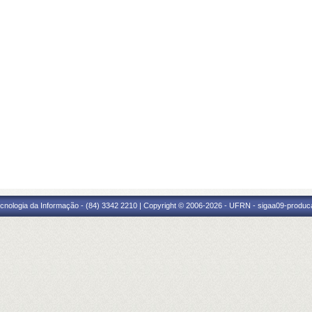
cnologia da Informação - (84) 3342 2210 | Copyright © 2006-2026 - UFRN - sigaa09-produca