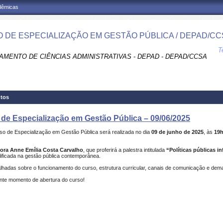
adêmicas
 DE ESPECIALIZAÇÃO EM GESTÃO PÚBLICA / DEPAD/CC
T
AMENTO DE CIÊNCIAS ADMINISTRATIVAS - DEPAD - DEPAD/CCSA
tos
 de Especialização em Gestão Pública – 09/06/2025
so de Especialização em Gestão Pública será realizada no dia
09 de junho de 2025
, às
19
ora Anne Emília Costa Carvalho
, que proferirá a palestra intitulada
“Políticas públicas i
ificada na gestão pública contemporânea.
lhadas sobre o funcionamento do curso, estrutura curricular, canais de comunicação e dem
nte momento de abertura do curso!