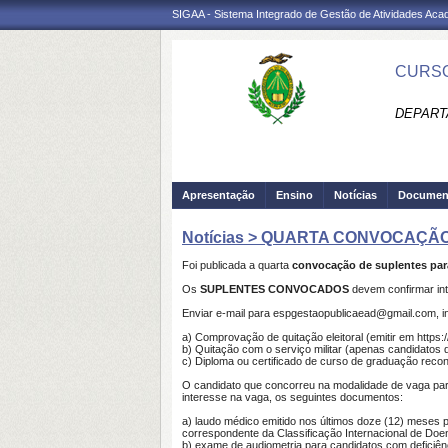
SIGAA - Sistema Integrado de Gestão de Atividades Ac
CURSO
DEPART
Apresentação
Ensino
Notícias
Documen
Notícias > QUARTA CONVOCAÇÃ
Foi publicada a quarta
convocação de suplentes para
Os
SUPLENTES CONVOCADOS
devem confirmar in
Enviar e-mail para espgestaopublicaead@gmail.com, i
a) Comprovação de quitação eleitoral (emitir em https://
b) Quitação com o serviço militar (apenas candidatos 
c) Diploma ou certificado de curso de graduação reco
O candidato que concorreu na modalidade de vaga para
interesse na vaga, os seguintes documentos:
a) laudo médico emitido nos últimos doze (12) meses p
correspondente da Classificação Internacional de Do
b) exame de audiometria para candidatos com deficiên