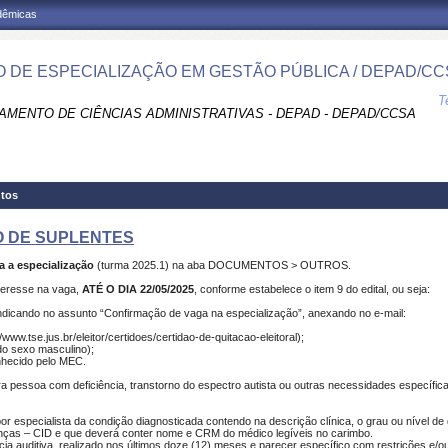
adêmicas
 DE ESPECIALIZAÇÃO EM GESTÃO PÚBLICA / DEPAD/CC
T
AMENTO DE CIÊNCIAS ADMINISTRATIVAS - DEPAD - DEPAD/CCSA
tos
O DE SUPLENTES
 a especialização
(turma 2025.1) na aba DOCUMENTOS > OUTROS.
teresse na vaga,
ATÉ O DIA 22/05/2025
, conforme estabelece o item 9 do edital, ou seja:
ndicando no assunto “Confirmação de vaga na especialização”, anexando no e-mail:
www.tse.jus.br/eleitor/certidoes/certidao-de-quitacao-eleitoral);
do sexo masculino);
nhecido pelo MEC.
 pessoa com deficiência, transtorno do espectro autista ou outras necessidades específi
or especialista da condição diagnosticada contendo na descrição clínica, o grau ou nível de
enças – CID e que deverá conter nome e CRM do médico legíveis no carimbo.
cia auditiva, realizado nos últimos doze (12) meses e parecer específico com restrições e