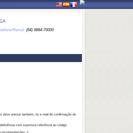
SA
elefone/Ramal:
(84) 9884-70000
cas deve anexar também, no e-mail de confirmação de
 deficiência com expressa referência ao código
/ou recomendações; e