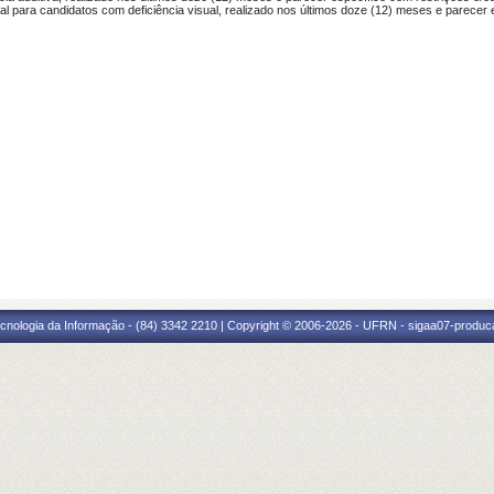
l para candidatos com deficiência visual, realizado nos últimos doze (12) meses e parecer e
cnologia da Informação - (84) 3342 2210 | Copyright © 2006-2026 - UFRN - sigaa07-produca