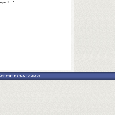
specífico.”
o.info.ufrn.br.sigaa07-producao