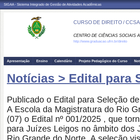
SIGAA - Sistema Integrado de Gestão de Atividades Acadêmicas
CURSO DE DIREITO / CCSA
CENTRO DE CIÊNCIAS SOCIAIS A
http://www.graduacao.ufrn.br/direito
Apresentação
Ensino
Calendário
Projeto Pedagógico do Curso
Not
Notícias > Edital para
Publicado o Edital para Seleção de
A Escola da Magistratura do Rio Gr
(07) o Edital nº 001/2025 , que tor
para Juízes Leigos no âmbito dos J
Rio Grande do Norte. A seleção vi