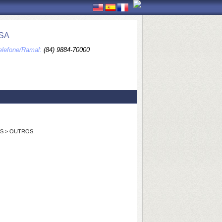
SA
elefone/Ramal:
(84) 9884-70000
NTOS > OUTROS.