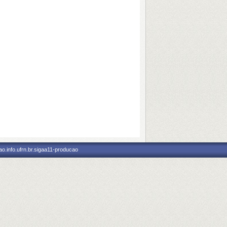
o.info.ufrn.br.sigaa11-producao