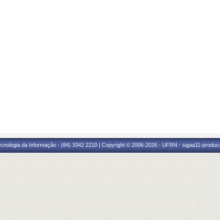
cnologia da Informação - (84) 3342 2210 | Copyright © 2006-2026 - UFRN - sigaa11-produca