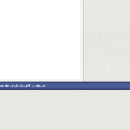
o.info.ufrn.br.sigaa08-producao