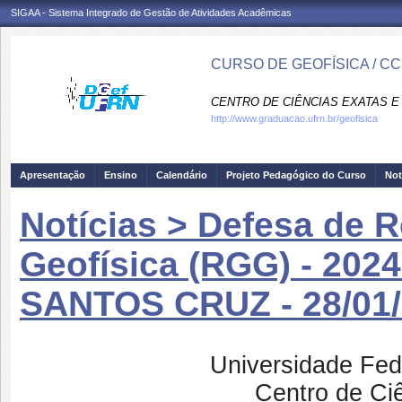
SIGAA - Sistema Integrado de Gestão de Atividades Acadêmicas
CURSO DE GEOFÍSICA / C
CENTRO DE CIÊNCIAS EXATAS E 
http://www.graduacao.ufrn.br/geofisica
Apresentação
Ensino
Calendário
Projeto Pedagógico do Curso
Not
Notícias > Defesa de 
Geofísica (RGG) - 20
SANTOS CRUZ - 28/01/
Universidade Fed
Centro de Ci