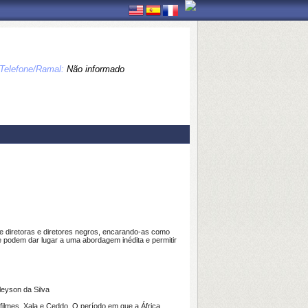
Telefone/Ramal:
Não informado
e diretoras e diretores negros, encarando-as como
ue podem dar lugar a uma abordagem inédita e permitir
eyson da Silva
filmes, Xala e Ceddo. O período em que a África