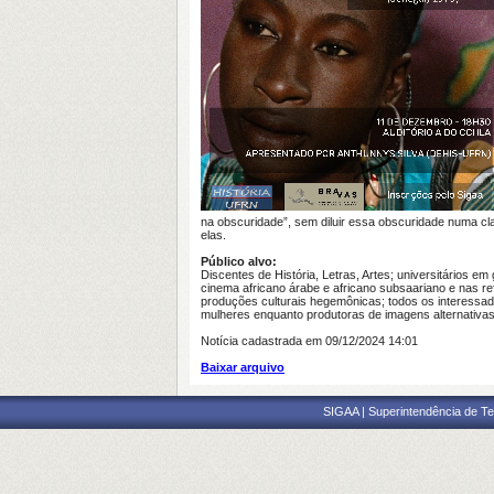
na obscuridade”, sem diluir essa obscuridade numa c
elas.
Público alvo:
Discentes de História, Letras, Artes; universitários em 
cinema africano árabe e africano subsaariano e nas r
produções culturais hegemônicas; todos os interessado
mulheres enquanto produtoras de imagens alternativas
Notícia cadastrada em 09/12/2024 14:01
Baixar arquivo
SIGAA | Superintendência de Te