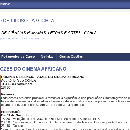
adêmicas
 DE FILOSOFIA / CCHLA
 DE CIÊNCIAS HUMANAS, LETRAS E ARTES - CCHLA
graduacao.ufrn.br/cursofilosofia
o Pedagógico do Curso
Notícias
Outras Opções
 VOZES DO CINEMA AFRICANO
ROMPER O SILÊNCIO: VOZES DO CINEMA AFRICANO
Auditório A do CCHLA
11 e 12 de Novembro
18h30
Resumo:
Este evento pretende propiciar e fomentar a experiência das produções cinematográficas d
forma de resistência e alternativa à historiografia e aos discursos de poder, como obras q
olhares renovados sobre a África, a diáspora e a negritude.
Programação:
Dia 11 de Novembro
18h30 - Exibição do filme
Xala
, de Ousmane Sembène (Senegal, 1975)
20h30 - Comunicação: Ousmane Sembène no marco do Terceiro Cinema, por Anthunnys Kl
21h10 - Debate
Será discutida a obra do cineasta senegalês Ousmane Sembène, a partir de dois dos seus 