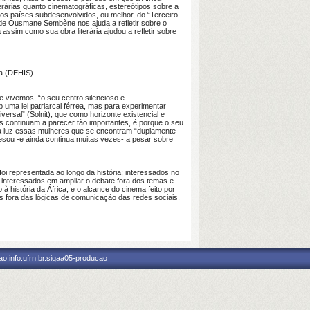
rárias quanto cinematográficas, estereótipos sobre a
os países subdesenvolvidos, ou melhor, do “Terceiro
a de Ousmane Sembène nos ajuda a refletir sobre o
ssim como sua obra literária ajudou a refletir sobre
ra (DEHIS)
 vivemos, “o seu centro silencioso e
 uma lei patriarcal férrea, mas para experimentar
iversal”
(Solnit)
, que como horizonte existencial e
nos continuam a parecer tão importantes, é porque o seu
 à luz essas mulheres que se encontram “duplamente
esou -e ainda continua muitas vezes- a pesar sobre
i representada ao longo da história; interessados no
 interessados em ampliar o debate fora dos temas e
história da África, e o alcance do cinema feito por
 fora das lógicas de comunicação das redes sociais.
o.info.ufrn.br.sigaa05-producao