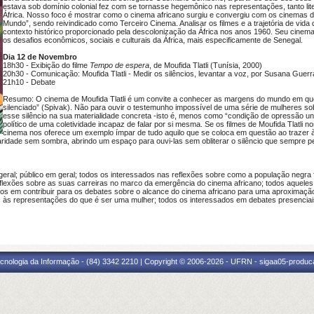
estava sob domínio colonial fez com se tornasse hegemônico nas representações, tanto lite
África. Nosso foco é mostrar como o cinema africano surgiu e convergiu com os cinemas d
Mundo”, sendo reivindicado como Terceiro Cinema. Analisar os filmes e a trajetória de vid
contexto histórico proporcionado pela descolonização da África nos anos 1960. Seu cinema a
os desafios econômicos, sociais e culturais da África, mais especificamente de Senegal.
Dia 12 de Novembro
18h30 - Exibição do filme
Tempo de espera
, de Moufida Tlatli (Tunísia, 2000)
20h30 - Comunicação:
Moufida Tlatli - Medir os silêncios, levantar a voz, por Susana Guer
21h10 - Debate
Resumo:
O cinema de Moufida Tlatli é um convite a conhecer as margens do mundo em que
silenciado”
(
Spivak
)
. Não para ouvir o testemunho impossível de uma série de mulheres sob
esse silêncio na sua materialidade concreta -isto é, menos como “condição de opressão un
político de uma coletividade incapaz de falar por si mesma.
Se os filmes de Moufida Tlatli 
cinema nos oferece um exemplo ímpar de tudo aquilo que se coloca em questão ao trazer
laridade sem sombra, abrindo um espaço para
ouvi-las
sem obliterar o silêncio que sempre p
geral; público em geral;
t
odos os interessados nas reflexões sobre como a população negra fo
eflexões sobre as suas carreiras no marco da emergência do cinema africano; todos aqueles
s em contribuir para os debates sobre o alcance do cinema africano para uma aproximação à 
 às representações do que é ser uma mulher; todos os interessados em debates presenciais
cnologia da Informação - (84) 3342 2210 | Copyright © 2006-2026 - UFRN - sigaa05-produca