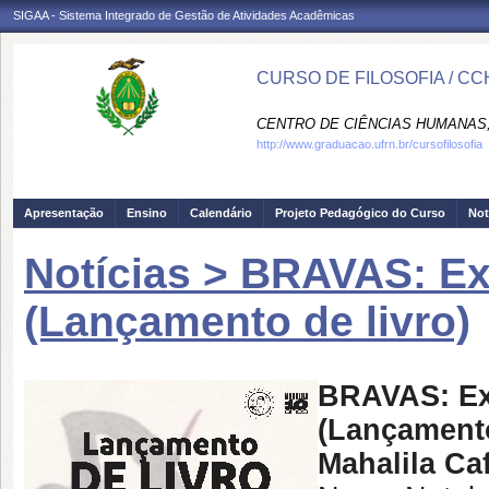
SIGAA - Sistema Integrado de Gestão de Atividades Acadêmicas
CURSO DE FILOSOFIA / CC
CENTRO DE CIÊNCIAS HUMANAS,
http://www.graduacao.ufrn.br/cursofilosofia
Apresentação
Ensino
Calendário
Projeto Pedagógico do Curso
Not
Notícias > BRAVAS: Exp
(Lançamento de livro)
BRAVAS: Exp
(Lançamento
Mahalila Ca