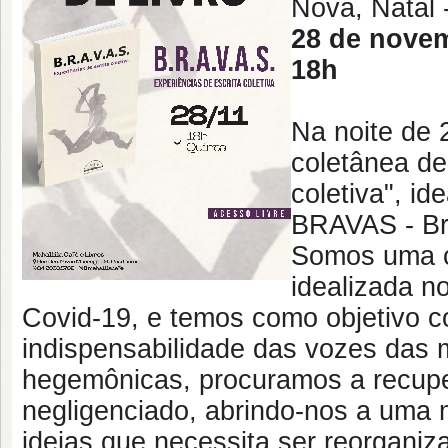
Nova, Natal 
28 de nove
18h
Na noite de 
coletânea de
coletiva", id
BRAVAS - Bri
Somos uma co
idealizada n
Covid-19, e temos como objetivo co
indispensabilidade das vozes das 
hegemônicas, procuramos a recuper
negligenciado, abrindo-nos a uma 
ideias que necessita ser reorganiz