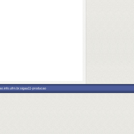
o.info.ufrn.br.sigaa11-producao