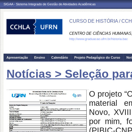
SIGAA - Sistema Integrado de Gestão de Atividades Acadêmicas
CURSO DE HISTÓRIA / CC
CENTRO DE CIÊNCIAS HUMANAS,
http://www.graduacao.ufrn.br/historia.bac
Apresentação
Ensino
Calendário
Projeto Pedagógico do Curso
Not
Notícias > Seleção par
O projeto “
material e
Novo, XVIII
por mim, f
(PIBIC-CNP