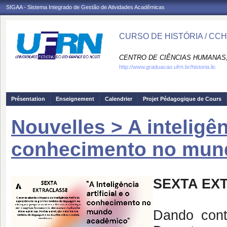
SIGAA - Sistema Integrado de Gestão de Atividades Acadêmicas
CURSO DE HISTÓRIA / CC
CENTRO DE CIÊNCIAS HUMANAS,
http://www.graduacao.ufrn.br/historia.lic
Présentation
Enseignement
Calendrier
Projet Pédagogique de Cours
Nouvelles > A inteligênc
conhecimento no mun
SEXTA EX
Dando conti