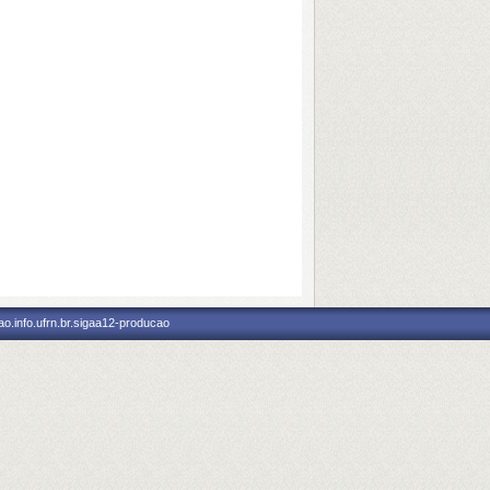
o.info.ufrn.br.sigaa12-producao