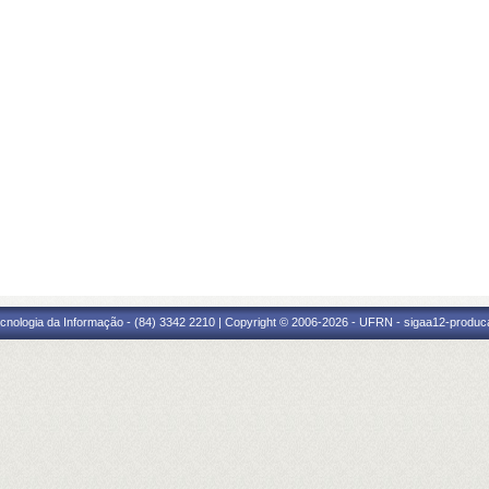
cnologia da Informação - (84) 3342 2210 | Copyright © 2006-2026 - UFRN - sigaa12-produca