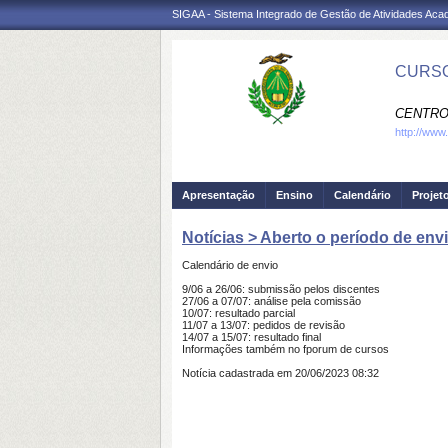
SIGAA - Sistema Integrado de Gestão de Atividades Ac
CURSO
CENTRO
http://www.
Apresentação
Ensino
Calendário
Projet
Notícias > Aberto o período de en
Calendário de envio
9/06 a 26/06: submissão pelos discentes
27/06 a 07/07: análise pela comissão
10/07: resultado parcial
11/07 a 13/07: pedidos de revisão
14/07 a 15/07: resultado final
Informações também no fporum de cursos
Notícia cadastrada em 20/06/2023 08:32