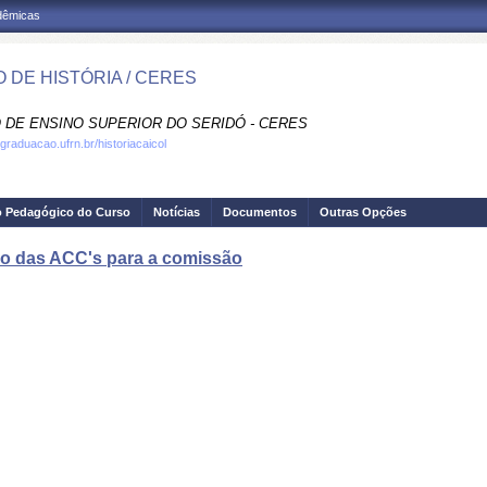
adêmicas
 DE HISTÓRIA / CERES
 DE ENSINO SUPERIOR DO SERIDÓ - CERES
graduacao.ufrn.br/historiacaicol
o Pedagógico do Curso
Notícias
Documentos
Outras Opções
vio das ACC's para a comissão