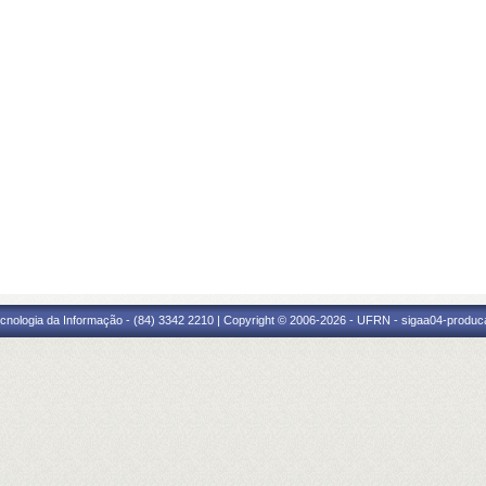
cnologia da Informação - (84) 3342 2210 | Copyright © 2006-2026 - UFRN - sigaa04-produca