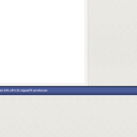
o.info.ufrn.br.sigaa04-producao