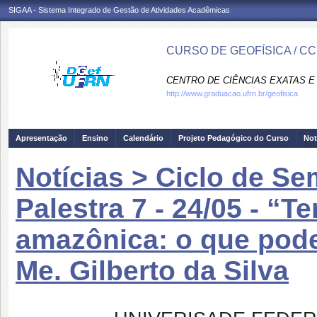
SIGAA - Sistema Integrado de Gestão de Atividades Acadêmicas
CURSO DE GEOFÍSICA / C
CENTRO DE CIÊNCIAS EXATAS E 
http://www.graduacao.ufrn.br/geofisica
Apresentação
Ensino
Calendário
Projeto Pedagógico do Curso
Not
Notícias > Ciclo de Se
Palestra 7 - 24/05 - “
amazônica: o que pod
Me. Gilberto da Silva