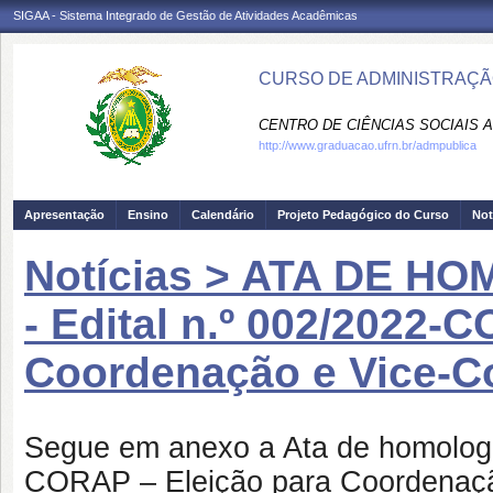
SIGAA - Sistema Integrado de Gestão de Atividades Acadêmicas
CURSO DE ADMINISTRAÇÃO
CENTRO DE CIÊNCIAS SOCIAIS A
http://www.graduacao.ufrn.br/admpublica
Apresentação
Ensino
Calendário
Projeto Pedagógico do Curso
Not
Notícias > ATA DE 
- Edital n.º 002/2022-
Coordenação e Vice-C
Segue em anexo a Ata de homologaç
CORAP – Eleição para Coordenaçã