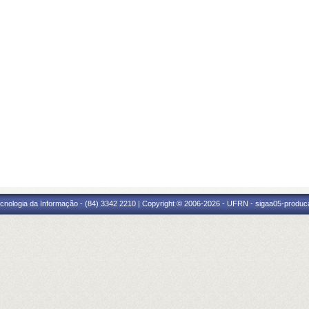
cnologia da Informação - (84) 3342 2210 | Copyright © 2006-2026 - UFRN - sigaa05-produca