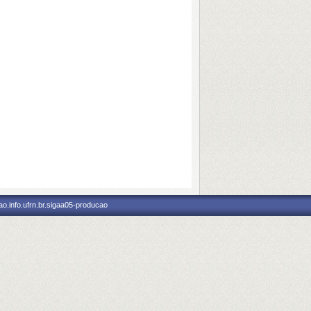
o.info.ufrn.br.sigaa05-producao