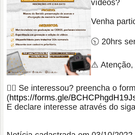
vídeos?
Venha parti
🕥 20hrs s
⚠️ Atenção, 
👉🏿 Se interessou? preencha o form
(
https://forms.gle/BCHCPhgdH19J
E declare interesse através do sig