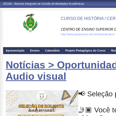
SIGAA - Sistema Integrado de Gestão de Atividades Acadêmicas
CURSO DE HISTÓRIA / CE
CENTRO DE ENSINO SUPERIOR D
http://www.graduacao.ufrn.br/historiacaicol
Apresentação
Ensino
Calendário
Projeto Pedagógico do Curso
Not
Notícias > Oportunida
Audio visual
📢 Seleção 
🤳🏿 Você t