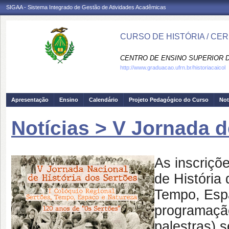
SIGAA - Sistema Integrado de Gestão de Atividades Acadêmicas
CURSO DE HISTÓRIA / CE
CENTRO DE ENSINO SUPERIOR D
http://www.graduacao.ufrn.br/historiacaicol
Apresentação
Ensino
Calendário
Projeto Pedagógico do Curso
Not
Notícias > V Jornada d
As inscriçõ
de História 
Tempo, Espa
programação
palestras) 