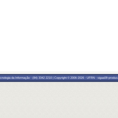
cnologia da Informação - (84) 3342 2210 | Copyright © 2006-2026 - UFRN - sigaa08-produca