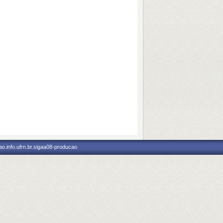
o.info.ufrn.br.sigaa08-producao