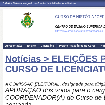
SIGAA - Sistema Integrado de Gestão de Atividades Acadêmicas
CURSO DE HISTÓRIA / CE
CENTRO DE ENSINO SUPERIOR D
http://www.graduacao.ufrn.br/historiacaicol
Apresentação
Ensino
Calendário
Projeto Pedagógico do Curso
Not
Notícias > ELEIÇÕE
CURSO DE LICENCIAT
A COMISSÃO ELEITORAL, designada para dirigir
APURAÇÃO dos votos para o ca
COORDENADOR(A) do Curso de Lice
nomeada